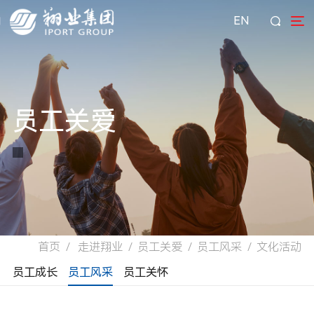
EN
员工关爱
首页
/
走进翔业
/
员工关爱
/
员工风采
/
文化活动
员工成长
员工风采
员工关怀