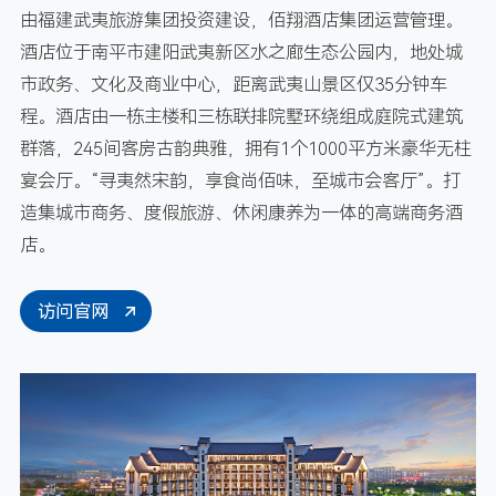
由福建武夷旅游集团投资建设，佰翔酒店集团运营管理。
酒店位于南平市建阳武夷新区水之廊生态公园内，地处城
市政务、文化及商业中心，距离武夷山景区仅35分钟车
程。酒店由一栋主楼和三栋联排院墅环绕组成庭院式建筑
群落，245间客房古韵典雅，拥有1个1000平方米豪华无柱
宴会厅。“寻夷然宋韵，享食尚佰味，至城市会客厅”。打
造集城市商务、度假旅游、休闲康养为一体的高端商务酒
店。
访问官网