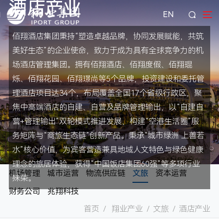
酒店产业
EN
佰翔酒店集团秉持“塑造卓越品牌，协同发展赋能，共筑
美好生态”的企业使命，致力于成为具有全球竞争力的机
场酒店管理集团。拥有佰翔酒店、佰翔度假、佰翔琨
烁、佰翔花园、佰翔璟尚等5个品牌，投资建设和委托管
理酒店项目达34个，布局覆盖全国17个省级行政区，聚
焦中高端酒店的自建、自营及品牌管理输出，以“自建自
营+管理输出”双轮模式推进发展，构建“空港生活圈”服
务矩阵与“商旅生态链”创新产品。秉承“城市绿洲 上善若
水”核心价值，为宾客营造兼具地域人文特色与绿色健康
理念的旅居体验，获得“中国饭店集团60强”等多项行业
机场管理
城市运营
物流供应链
文旅
资本运营
殊荣。
财务公司
兆翔科技
首页
/
翔业产业
/
文旅
/
酒店产业