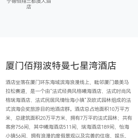
宁德佰翔三都澳大酒
店
厦门佰翔波特曼七星湾酒店
酒店坐落在厦门环东海域滨海浪漫线上，毗邻厦门最美马
拉松赛道，是一个由“法式经典风格曦海酒店、法式时尚风
格瑞海酒店、法式民居风情怡海小镇”及欧式园林组成的法
式滨海会奖旅游目的地酒店群。酒店总占地面积10万平方
米，总建筑面积20万平方米，拥有7万平的法式园林；共有
客房756间，其中曦海酒店511间，瑞海酒店189间，怡海
小镇56间，拥有浪漫的度假景观以及完善的住宿、娱乐、