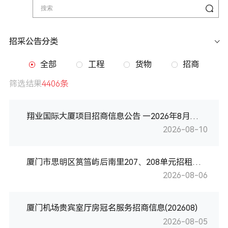
招采公告分类
全部
工程
货物
招商
筛选结果
4406条
翔业国际大厦项目招商信息公告 —2026年8月第1批
2026-08-10
厦门市思明区筼筜屿后南里207、208单元招租公告
2026-08-06
厦门机场贵宾室厅房冠名服务招商信息(202608)
2026-08-05