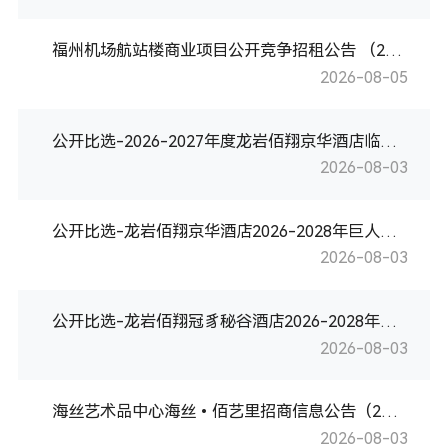
福州机场航站楼商业项目公开竞争招租公告 （2026年8月）
2026-08-05
公开比选-2026-2027年度龙岩佰翔京华酒店临时工业务外包服务项目-采购公告
2026-08-03
公开比选-龙岩佰翔京华酒店2026-2028年巨人通力电梯维保服务-采购公告
2026-08-03
公开比选-龙岩佰翔冠豸秘谷酒店2026-2028年迅达电梯维保服务-采购公告
2026-08-03
海丝艺术品中心海丝•佰艺里招商信息公告（2026年8月第一批）
2026-08-03