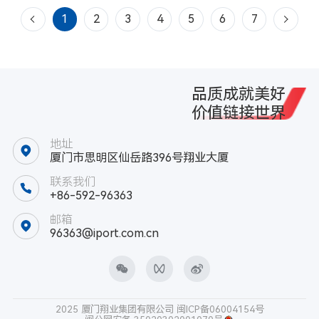
1
2
3
4
5
6
7
品质成就美好
价值链接世界
地址
厦门市思明区仙岳路396号翔业大厦
联系我们
+86-592-96363
邮箱
96363@iport.com.cn
2025 厦门翔业集团有限公司
闽ICP备06004154号