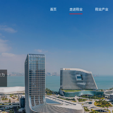
首页
走进翔业
翔业产业
位为