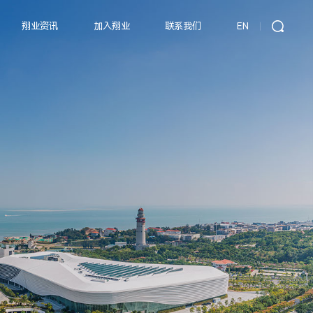
EN
翔业资讯
加入翔业
联系我们